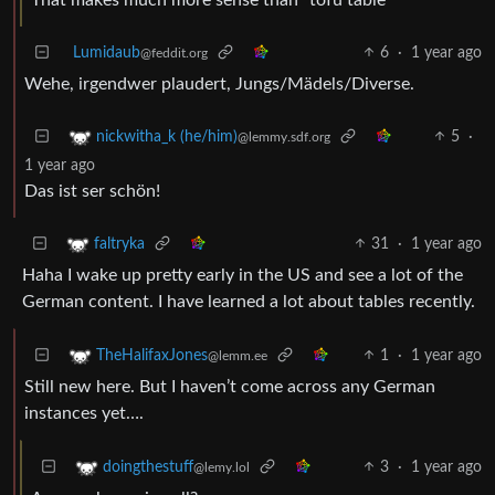
Lumidaub
6
·
1 year ago
@feddit.org
Wehe, irgendwer plaudert, Jungs/Mädels/Diverse.
5
·
nickwitha_k (he/him)
@lemmy.sdf.org
1 year ago
Das ist ser schön!
31
·
1 year ago
faltryka
Haha I wake up pretty early in the US and see a lot of the
German content. I have learned a lot about tables recently.
1
·
1 year ago
TheHalifaxJones
@lemm.ee
Still new here. But I haven’t come across any German
instances yet….
3
·
1 year ago
doingthestuff
@lemy.lol