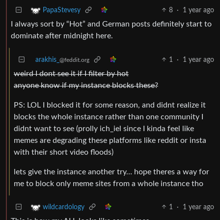
8
·
1 year ago
PapaStevesy
I always sort by “Hot” and German posts definitely start to
dominate after midnight here.
arakhis_
1
·
1 year ago
@feddit.org
weird I dont see it if I filter by hot
anyone know if my instance blocks these?
PS: LOL I blocked it for some reason, and didnt realize it
blocks the whole instance rather than one community I
didnt want to see (prolly ich_iel since I kinda feel like
memes are degrading these platforms like reddit or insta
with their short video floods)
lets give the instance another try… hope theres a way for
me to block only meme sites from a whole instance tho
1
·
1 year ago
wildcardology