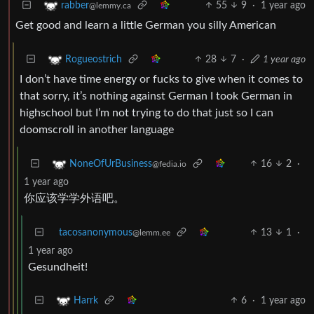
55
9
·
1 year ago
rabber
@lemmy.ca
Get good and learn a little German you silly American
28
7
·
1 year ago
Rogueostrich
I don’t have time energy or fucks to give when it comes to
that sorry, it’s nothing against German I took German in
highschool but I’m not trying to do that just so I can
doomscroll in another language
16
2
·
NoneOfUrBusiness
@fedia.io
1 year ago
你应该学学外语吧。
tacosanonymous
13
1
·
@lemm.ee
1 year ago
Gesundheit!
6
·
1 year ago
Harrk