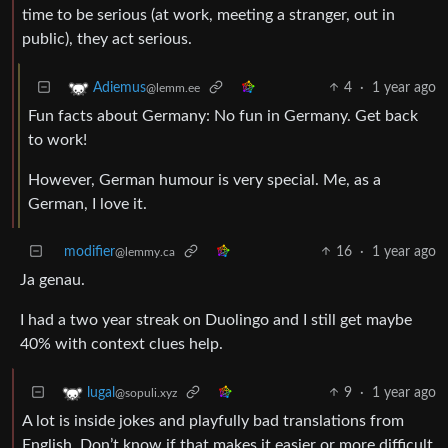
time to be serious (at work, meeting a stranger, out in
public), they act serious.
4
·
1 year ago
Adiemus
@lemm.ee
Fun facts about Germany: No fun in Germany. Get back
to work!
However, German humour is very special. Me, as a
German, I love it.
modifier
16
·
1 year ago
@lemmy.ca
Ja genau.
I had a two year streak on Duolingo and I still get maybe
40% with context clues help.
9
·
1 year ago
lugal
@sopuli.xyz
A lot is inside jokes and playfully bad translations from
English. Don’t know if that makes it easier or more difficult