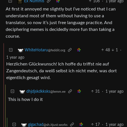
106
·
1 year ago
Ex Nummis
At first it annoyed me slightly but I’ve noticed that I can
understand most of them without having to use a
translator, so now it’s just free language practice. And
deciphering memes is decidedly more fun than taking a
course.
48
1
·
WhiteHotaru
@feddit.org
1 year ago
Herzlichen Glückwunsch! Ich hoffe du triffst nie auf
Zangendeutsch, da weiß selbst ich nicht mehr, was dort
eigentlich gesagt wird.
31
·
1 year ago
dhjdjskdkksks
@lemm.ee
This is how I do it
17
·
1 year ago
gigachad
@sh.itjust.works