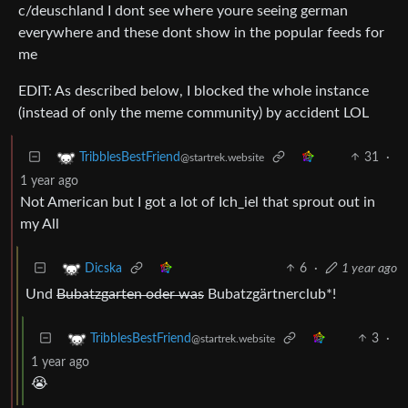
c/deuschland I dont see where youre seeing german
everywhere and these dont show in the popular feeds for
me
EDIT: As described below, I blocked the whole instance
(instead of only the meme community) by accident LOL
31
·
TribblesBestFriend
@startrek.website
1 year ago
Not American but I got a lot of Ich_iel that sprout out in
my All
6
·
1 year ago
Dicska
Und
Bubatzgarten oder was
Bubatzgärtnerclub*!
3
·
TribblesBestFriend
@startrek.website
1 year ago
😭