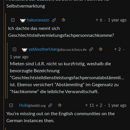
Selbstvermarktung
6
·
1 year ago
hakunawazo
Ich dachte das nennt sich
Geschlechtsteilvermietungsfachpersonnachkomme?
2
·
yetAnotherUser
@discuss.tchncs.de
1 year ago
Mieten sind i.d.R. nicht so kurzfristig, weshalb die
bevorzugte Bezeichnung
“Geschlechtsteildienstleistungsfachpersonalabstämmling”
ist. Ebenso versichert “Abstämmling” im Gegensatz zu
“Nachkomme” die leibliche Verwandtschaft.
Hubi
11
2
·
1 year ago
@feddit.org
You’re missing out on the English communities on the
German instances then.