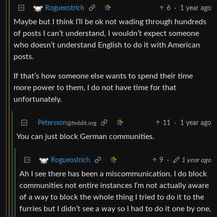
6
·
1 year ago
Rogueostrich
Maybe but I think I’ll be ok not wading through hundreds
of posts I can’t understand, I wouldn’t expect someone
who doesn’t understand English to do it with American
posts.
If that’s how someone else wants to spend their time
more power to them, I do not have time for that
unfortunately.
Petersson
11
·
1 year ago
@feddit.org
You can just block German communities.
9
·
1 year ago
Rogueostrich
Ah I see there has been a miscommunication. I do block
communities not entire instances I’m not actually aware
of a way to block the whole thing I tried to do it to the
furries but I didn’t see a way so I had to do it one by one,