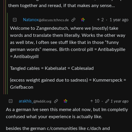
them together and reread, if that makes any sense…
Natanox
2
·
1 year ago
@discuss.tchncs.de
Welcome to Zangendeutsch, where we (mostly) take
words and translate them literally. Works the other way
as well btw, I often see stuff like that in those “funny
german words” memes. Birth control pill = Antibabypille
= Antibabypill
Tangled cables = Kabelsalat = Cablesalad
(excess weight gained due to sadness) = Kummerspeck =
Griefbacon
arakhis_
10
·
1 year ago
@feddit.org
As a german Ive seen this meme alot now, but Im completly
confused what your experience is actually like.
besides the german c/communities like c/dach and