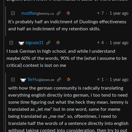
modifier
7
·
1 year ago
@lemmy.ca
It’s probably half an indictment of Duolingo effectiveness
and half an indictment of my retention skills.
4
·
1 year ago
bignate31
I took German in high school, and while I understand
maybe 60% of the words, 90% of the (what I assume to be
critical) context is lost on me
1
·
1 year ago
TerHu
@lemm.ee
with how the german community is radically translating
everything english directly into german, i too tend to need
some time figuring out what the heck they mean. lemmy is
translated as „let me“ but in one word, same for meme
being translated as „me me“. so, oftentimes, i need to
translate half the words of a sentence directly into english
without taking context into consideration, then try to put