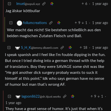
lmuel
6
·
1 year ago
@sopuli.xyz
Jag älskar köttbullar
9
1
·
1 year ago
foliumcreations
Wer macht das nicht! Sie bestehen schließlich aus den
beiden magischen Zutaten Fleisch und Ball.
18
·
1 year ago
S_H_K
@lemmy.dbzer0.com
I speak spanish and I feel like I’m fouble dipping in the fun.
But once I tried diving into a german thread with the help
of translators. Boy they were SAVAGE some shit was like
“He got another dick surgery probaly wants to suck it
himself at this point.” Idk who says german have no sense
of humor but man that’s wrong AF.
9
1
·
lagoon8622
@sh.itjust.works
1 year ago
They have a great sense of humor. It’s just that when it’s