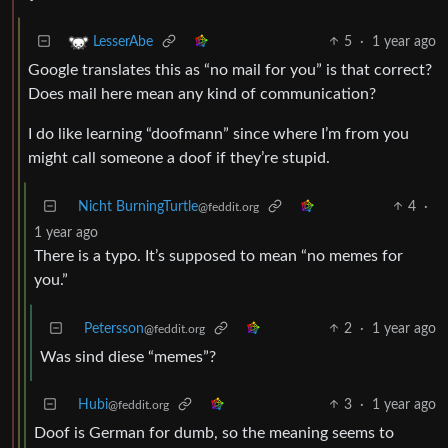
5
·
1 year ago
LesserAbe
Google translates this as “no mail for you” is that correct?
Does mail here mean any kind of communication?
I do like learning “doofmann” since where I’m from you
might call someone a doof if they’re stupid.
Nicht BurningTurtle
4
·
@feddit.org
1 year ago
There is a typo. It’s supposed to mean “no memes for
you.”
Petersson
2
·
1 year ago
@feddit.org
Was sind diese “memes”?
Hubi
3
·
1 year ago
@feddit.org
Doof is German for dumb, so the meaning seems to