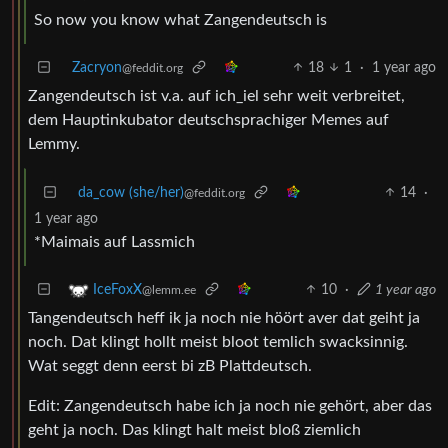
So now you know what Zangendeutsch is
Zacryon
18
1
·
1 year ago
@feddit.org
Zangendeutsch ist v.a. auf ich_iel sehr weit verbreitet,
dem Hauptinkubator deutschsprachiger Memes auf
Lemmy.
da_cow (she/her)
14
·
@feddit.org
1 year ago
*Maimais auf Lassmich
10
·
1 year ago
IceFoxX
@lemm.ee
Tangendeutsch heff ik ja noch nie höört aver dat geiht ja
noch. Dat klingt hollt meist bloot temlich swacksinnig.
Wat seggt denn eerst bi zB Plattdeutsch.
Edit: Zangendeutsch habe ich ja noch nie gehört, aber das
geht ja noch. Das klingt halt meist bloß ziemlich