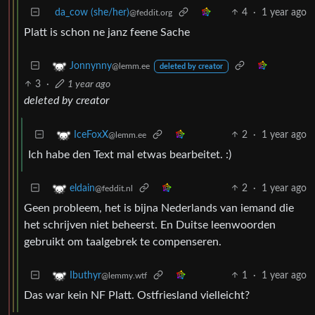
da_cow (she/her)
4
·
1 year ago
@feddit.org
Platt is schon ne janz feene Sache
Jonnynny
@lemm.ee
deleted by creator
3
·
1 year ago
deleted by creator
2
·
1 year ago
IceFoxX
@lemm.ee
Ich habe den Text mal etwas bearbeitet. :)
2
·
1 year ago
eldain
@feddit.nl
Geen probleem, het is bijna Nederlands van iemand die
het schrijven niet beheerst. En Duitse leenwoorden
gebruikt om taalgebrek te compenseren.
1
·
1 year ago
Ibuthyr
@lemmy.wtf
Das war kein NF Platt. Ostfriesland vielleicht?