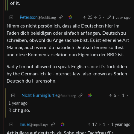
of it.
Petersson
25
5
·
1 year ago
@feddit.org
Nimm es nicht persönlich, dass alle Deutschen hier im
Faden dich beleidigen oder einfach anfangen, Deutsch zu
schreiben, obwohl du Angelsachse bist. Es ist eher eine Art
Maimai, auch wenn du natürlich Deutsch lernen solltest
und diese Kommentarsektion nun Eigentum der BRD ist.
Sadly I’m not allowed to speak English since it’s forbidden
by the German-ich_iel-internet-law, also known as Sprich
Deutsch du Hurensohn.
Nicht BurningTurtle
6
1
·
@feddit.org
1 year ago
Richtig so.
lmuel
17
1
·
1 year ago
@sopuli.xyz
Artikuliere auf deutsch, du Sohn einer Fachfrau für