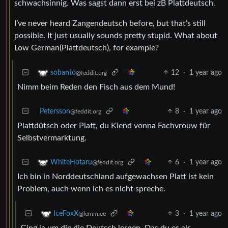
schwachsinnig. Was sagst dann erst bei zB Plattdeutsch.
I’ve never heard Zangendeutsch before, but that’s still
possible. It just usually sounds pretty stupid. What about
Low German(Plattdeutsch), for example?
12
·
1 year ago
sobanto
@feddit.org
Nimm beim Reden den Fisch aus dem Mund!
Petersson
8
·
1 year ago
@feddit.org
Plattdütsch oder Platt, du Kiend vonna Fachvrouw für
Selbstvermarktung.
6
·
1 year ago
WhiteHotaru
@feddit.org
Ich bin in Norddeutschland aufgewachsen Platt ist kein
Problem, auch wenn ich es nicht spreche.
3
·
1 year ago
IceFoxX
@lemm.ee
Ging ja um die die Deutsch lernen. Das du es als