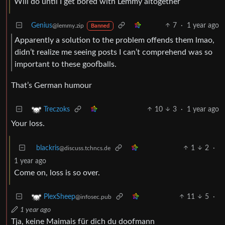
Will do until I get bored with Lemmy altogether
Genius
7
·
1 year ago
@lemmy.zip
Banned
Apparently a solution to the problem offends them lmao,
didn’t realize me seeing posts I can’t comprehend was so
important to these goofballs.
That’s German humour
10
3
·
1 year ago
Treczoks
Your loss.
blackris
1
2
·
@discuss.tchncs.de
1 year ago
Come on, loss is so over.
11
5
·
PlexSheep
@infosec.pub
1 year ago
Tja, keine Maimais für dich du doofmann