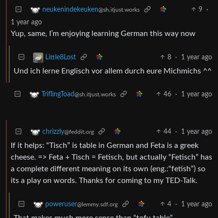
9
·
neukenindekeuken
@sh.itjust.works
1 year ago
Yup, same, I’m enjoying learning German this way now
8
·
1 year ago
Little8Lost
Und ich lerne Englisch vor allem durch eure Michmichs ^^
46
·
1 year ago
TriflingToad
@sh.itjust.works
44
·
1 year ago
chrizzly
@feddit.org
If it helps: “Tisch” is table in German and Feta is a greek
cheese. => Feta + Tisch = Fetisch, but actually “Fetisch” has
a complete different meaning on its own (eng.:“fetish”) so
its a play on words. Thanks for coming to my TED-Talk.
4
·
1 year ago
poweruser
@lemmy.sdf.org
That makes much more sense than “tofu table”