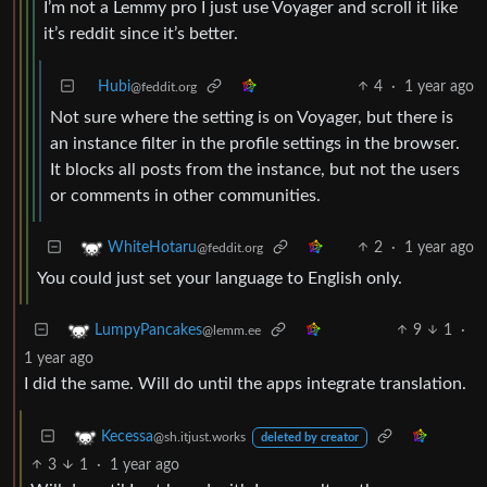
I’m not a Lemmy pro I just use Voyager and scroll it like
it’s reddit since it’s better.
Hubi
4
·
1 year ago
@feddit.org
Not sure where the setting is on Voyager, but there is
an instance filter in the profile settings in the browser.
It blocks all posts from the instance, but not the users
or comments in other communities.
2
·
1 year ago
WhiteHotaru
@feddit.org
You could just set your language to English only.
9
1
·
LumpyPancakes
@lemm.ee
1 year ago
I did the same. Will do until the apps integrate translation.
Kecessa
@sh.itjust.works
deleted by creator
3
1
·
1 year ago