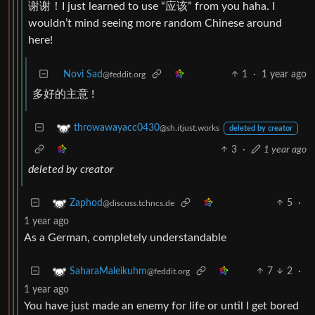
谢谢！I just learned to use “应该” from you haha. I
wouldn’t mind seeing more random Chinese around
here!
Novi Sad
1
·
1 year ago
@feddit.org
多好的主意 !
throwawayacc0430
@sh.itjust.works
deleted by creator
3
·
1 year ago
deleted by creator
5
·
Zaphod
@discuss.tchncs.de
1 year ago
As a German, completely understandable
7
2
·
SaharaMaleikuhm
@feddit.org
1 year ago
You have just made an enemy for life or until I get bored