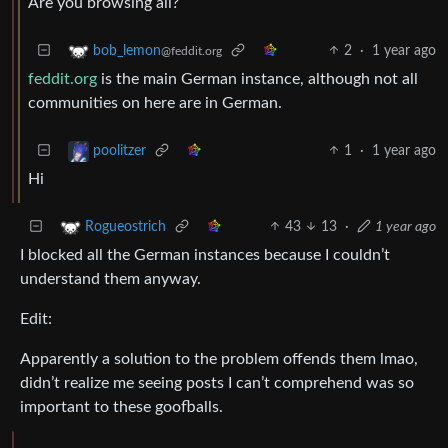
Are you browsing all?
2
·
1 year ago
bob_lemon
@feddit.org
feddit.org
is the main German instance, although not all
communities on here are in German.
1
·
1 year ago
poolitzer
Hi
43
13
·
1 year ago
Rogueostrich
I blocked all the German instances because I couldn’t
understand them anyway.
Edit:
Apparently a solution to the problem offends them lmao,
didn’t realize me seeing posts I can’t comprehend was so
important to these goofballs.