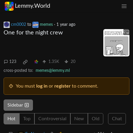
Lemmy.World
cm0002
to
memes
·
1 year ago
One for the night crew
123
1.35K
20
cross-posted to:
memes@lemmy.ml
You must
log in
or
register
to comment.
Sidebar
Hot
Top
Controversial
New
Old
Chat