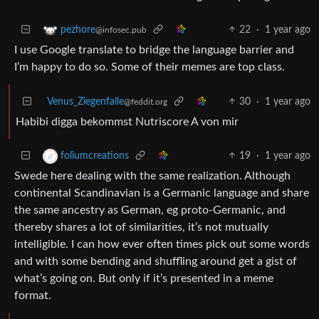
22
·
1 year ago
pezhore
@infosec.pub
I use Google translate to bridge the language barrier and
I’m happy to do so. Some of their memes are top class.
Venus_Ziegenfalle
30
·
1 year ago
@feddit.org
Habibi digga bekommst Nutriscore A von mir
19
·
1 year ago
foliumcreations
Swede here dealing with the same realization. Although
continental Scandinavian is a Germanic language and share
the same ancestry as German, eg proto-Germanic, and
thereby shares a lot of similarities, it’s not mutually
intelligible. I can how ever often times pick out some words
and with some bending and shuffling around get a gist of
what’s going on. But only if it’s presented in a meme
format.