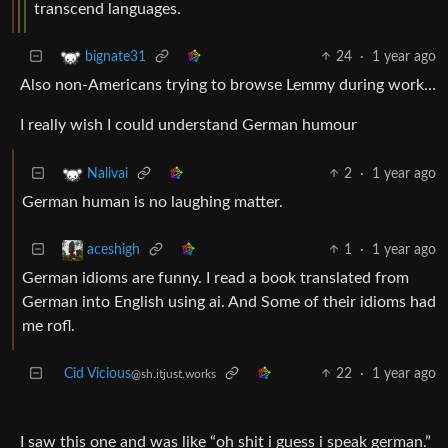
transcend languages.
24
·
1 year ago
bignate31
Also non-Americans trying to browse Lemmy during work…
I really wish I could understand German humour
2
·
1 year ago
Nalivai
German human is no laughing matter.
1
·
1 year ago
aceshigh
German idioms are funny. I read a book translated from
German into English using ai. And Some of their idioms had
me rofl.
Cid Vicious
22
·
1 year ago
@sh.itjust.works
I saw this one and was like “oh shit i guess i speak german.”