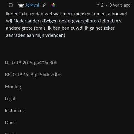
2
·
3 years ago
Jordynl
Ik denk dat er dan wel wat meer mensen komen, alhoewel
wij Nederlanders/Belgen ook erg versplinterd zijn d.m.v.
andere grote fora’s. Ik ben benieuwd! Ik ga het zeker
aanraden aan mijn vrienden!
UI: 0.19.20-5-ga406e80b
BE: 0.19.19-9-gc55dd700c
Modlog
Legal
Instances
Docs