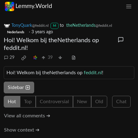
Lemmy.World
TonyQuark
to
theNetherlands
@feddit.nl
@feddit.nl
M
·
3 years ago
Nederlands
Hoi! Welkom bij theNetherlands op
feddit.nl!
29
39
Hoi! Welkom bij theNetherlands op
feddit.nl
!
Sidebar
Hot
Top
Controversial
New
Old
Chat
View all comments ➔
Show context ➔