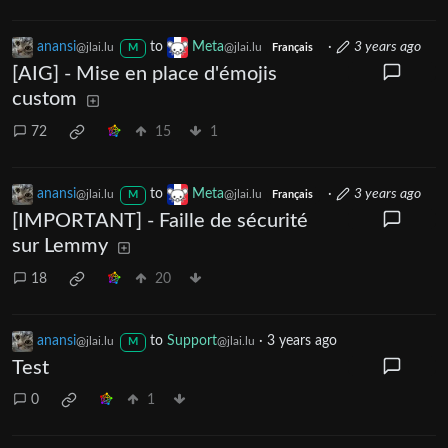
anansi
to
Meta
·
3 years ago
@jlai.lu
@jlai.lu
M
Français
[AIG] - Mise en place d'émojis
custom
72
15
1
anansi
to
Meta
·
3 years ago
@jlai.lu
@jlai.lu
M
Français
[IMPORTANT] - Faille de sécurité
sur Lemmy
18
20
anansi
to
Support
·
3 years ago
@jlai.lu
@jlai.lu
M
Test
0
1