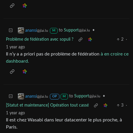
to
Support
•
anansi
@jlai.lu
@jlai.lu
M
Problème de fédération avec sopuli ?
2
·
1 year ago
Il n’y a a priori pas de problème de fédération
à en croire ce
dashboard.
to
Support
•
anansi
@jlai.lu
@jlai.lu
OP
M
[Statut et maintenance] Opération tout cassé
3
·
1 year ago
Il est chez Wasabi dans leur datacenter le plus proche, à
Paris.