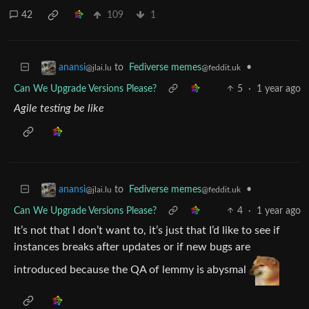
42
109
1
to
Fediverse memes
•
anansi
@feddit.uk
@jlai.lu
Can We Upgrade Versions Please?
5
·
1 year ago
Agile testing be like
to
Fediverse memes
•
anansi
@feddit.uk
@jlai.lu
Can We Upgrade Versions Please?
4
·
1 year ago
It’s not that I don’t want to, it’s just that I’d like to see if
instances breaks after updates or if new bugs are
introduced because the QA of lemmy is abysmal