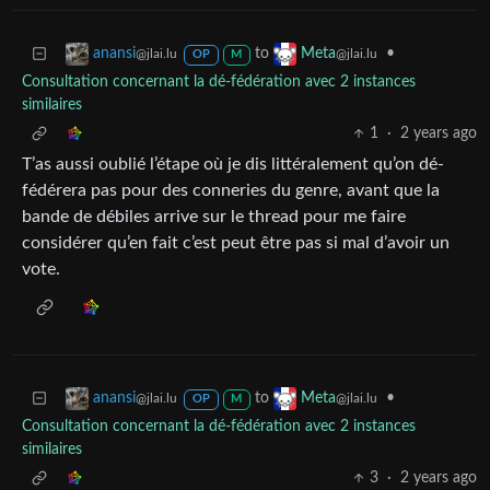
to
•
anansi
Meta
@jlai.lu
@jlai.lu
OP
M
Consultation concernant la dé-fédération avec 2 instances
similaires
1
·
2 years ago
T’as aussi oublié l’étape où je dis littéralement qu’on dé-
fédérera pas pour des conneries du genre, avant que la
bande de débiles arrive sur le thread pour me faire
considérer qu’en fait c’est peut être pas si mal d’avoir un
vote.
to
•
anansi
Meta
@jlai.lu
@jlai.lu
OP
M
Consultation concernant la dé-fédération avec 2 instances
similaires
3
·
2 years ago