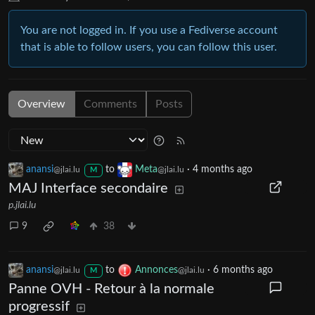
You are not logged in. If you use a Fediverse account
that is able to follow users, you can follow this user.
Overview
Comments
Posts
anansi
to
Meta
·
4 months ago
@jlai.lu
@jlai.lu
M
MAJ Interface secondaire
p.jlai.lu
9
38
anansi
to
Annonces
·
6 months ago
@jlai.lu
@jlai.lu
M
Panne OVH - Retour à la normale
progressif