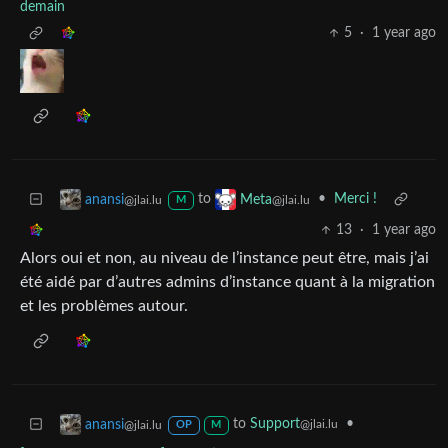
demain
5
·
1 year ago
to
•
Merci !
anansi
Meta
@jlai.lu
@jlai.lu
M
13
·
1 year ago
Alors oui et non, au niveau de l’instance peut être, mais j’ai
été aidé par d’autres admins d’instance quant à la migration
et les problèmes autour.
to
Support
•
anansi
@jlai.lu
@jlai.lu
OP
M