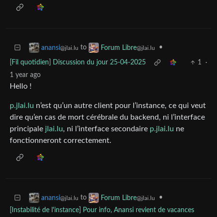
to
•
anansi
Forum Libre
@jlai.lu
@jlai.lu
[Fil quotidien] Discussion du jour 25-04-2025
1
·
1 year ago
Hello !
p.jlai.lu
n’est qu’un autre client pour l’instance, ce qui veut
dire qu’en cas de mort cérébrale du backend, ni l’interface
principale
jlai.lu
, ni l’interface secondaire
p.jlai.lu
ne
fonctionneront correctement.
to
•
anansi
Forum Libre
@jlai.lu
@jlai.lu
[Instabilité de l'instance] Pour info, Anansi revient de vacances