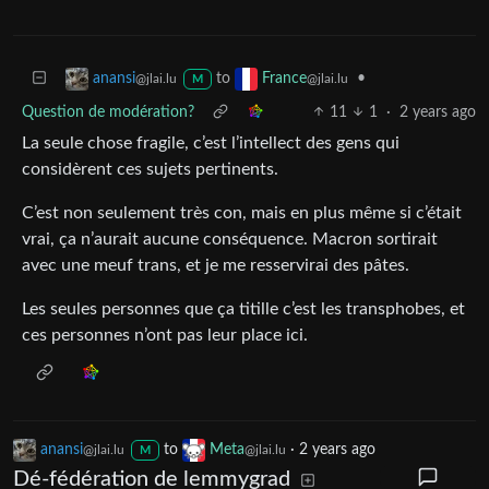
to
•
anansi
France
@jlai.lu
@jlai.lu
M
Question de modération?
11
1
·
2 years ago
La seule chose fragile, c’est l’intellect des gens qui
considèrent ces sujets pertinents.
C’est non seulement très con, mais en plus même si c’était
vrai, ça n’aurait aucune conséquence. Macron sortirait
avec une meuf trans, et je me resservirai des pâtes.
Les seules personnes que ça titille c’est les transphobes, et
ces personnes n’ont pas leur place ici.
anansi
to
Meta
·
2 years ago
@jlai.lu
@jlai.lu
M
Dé-fédération de lemmygrad