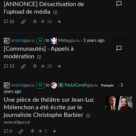
[ANNONCE] Désactivation de
l'upload de média
26
56
anansi
to
Meta
·
3 years ago
@jlai.lu
@jlai.lu
M
[Communautés] - Appels à
modération
53
30
anansi
to
[🔒] PasLeGorafi
·
3
@jlai.lu
@jlai.lu
M
Français
years ago
Une pièce de théâtre sur Jean-Luc
Mélenchon a été écrite par le
journaliste Christophe Barbier
www.lefigaro.fr
0
5