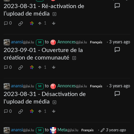
2023-08-31 - Ré-activation de
l’upload de média
0
1
anansi
to
Annonces
·
3 years ago
@jlai.lu
@jlai.lu
M
Français
2023-09-01 - Ouverture de la
création de communauté
0
1
anansi
to
Annonces
·
3 years ago
@jlai.lu
@jlai.lu
M
Français
2023-08-31 - Désactivation de
l'upload de média
0
1
anansi
to
Meta
·
3 years ago
@jlai.lu
@jlai.lu
M
Français