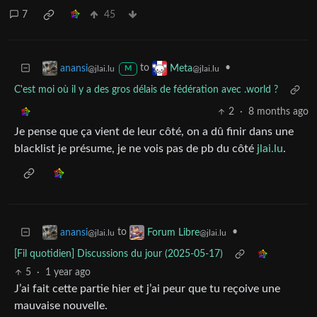
7
45
to
•
anansi
Meta
@jlai.lu
@jlai.lu
M
C'est moi où il y a des gros délais de fédération avec .world ?
2
·
8 months ago
Je pense que ça vient de leur côté, on a dû finir dans une
blacklist je présume, je ne vois pas de pb du côté
jlai.lu
.
to
•
anansi
Forum Libre
@jlai.lu
@jlai.lu
[Fil quotidien] Discussions du jour (2025-05-17)
5
·
1 year ago
J’ai fait cette partie hier et j’ai peur que tu reçoive une
mauvaise nouvelle.