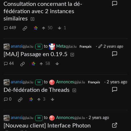
Consultation concernant la dé-
fédération avec 2 instances
similaires
449
50
1
anansi
to
Meta
·
2 years ago
@jlai.lu
@jlai.lu
M
Français
[MAJ] Passage en 0.19.5
44
58
anansi
to
Annonces
·
2 years ago
@jlai.lu
@jlai.lu
M
Français
Dé-fédération de Threads
0
3
anansi
to
Annonces
·
2 years ago
@jlai.lu
@jlai.lu
M
[Nouveau client] Interface Photon