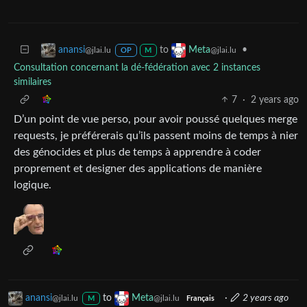
to
•
anansi
Meta
@jlai.lu
@jlai.lu
OP
M
Consultation concernant la dé-fédération avec 2 instances
similaires
7
·
2 years ago
D’un point de vue perso, pour avoir poussé quelques merge
requests, je préférerais qu’ils passent moins de temps à nier
des génocides et plus de temps à apprendre à coder
proprement et designer des applications de manière
logique.
anansi
to
Meta
·
2 years ago
@jlai.lu
@jlai.lu
M
Français