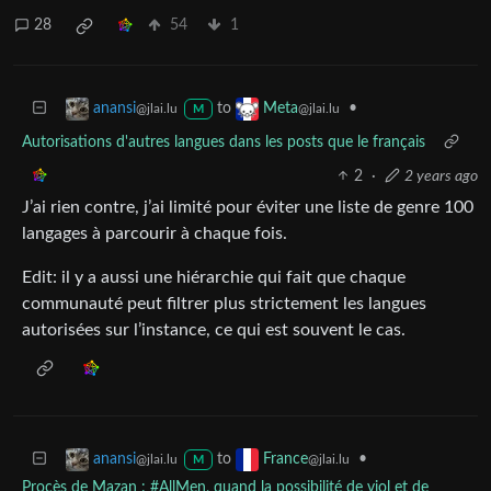
28
54
1
to
•
anansi
Meta
@jlai.lu
@jlai.lu
M
Autorisations d'autres langues dans les posts que le français
2
·
2 years ago
J’ai rien contre, j’ai limité pour éviter une liste de genre 100
langages à parcourir à chaque fois.
Edit: il y a aussi une hiérarchie qui fait que chaque
communauté peut filtrer plus strictement les langues
autorisées sur l’instance, ce qui est souvent le cas.
to
•
anansi
France
@jlai.lu
@jlai.lu
M
Procès de Mazan : #AllMen, quand la possibilité de viol et de