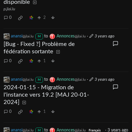
disponible
p.jlai.lu
0
2
anansi
to
Annonces
·
3 years ago
@jlai.lu
@jlai.lu
M
[Bug - Fixed ?] Problème de
fédération sortante
0
1
anansi
to
Annonces
·
3 years ago
@jlai.lu
@jlai.lu
M
2024-01-15 - Migration de
l'instance vers 19.2 [MAJ 20-01-
2024]
0
1
anansi
to
Annonces
·
3 years ago
@jlai.lu
@jlai.lu
M
Français