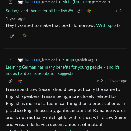
to
Meta (lemm.ee)
•
barsoap
@lemm.ee
@lemm.ee
So long, and thanks for all the fish 🫡
4
·
1 year ago
Hey I wanted to make that post. Tomorrow.
With sprats
.
to
Europe
•
barsoap
@feddit.org
@lemm.ee
Learning German has many benefits for young people – and it’s
not as hard as its reputation suggests
2
·
1 year ago
Frisian and Low Saxon should be practically the same to
English speakers, Frisian being more closely related to
English is more of a technical thing than a practical one: In
practice English uses a gigantic amount of Romance words
and is not mutually intelligible with either, while Low Saxon
and Frisian do have a decent amount of mutual