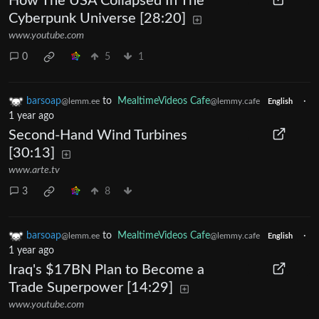
How The USA Collapsed In The
Cyberpunk Universe [28:20]
www.youtube.com
0
5
1
barsoap
to
MealtimeVideos Cafe
·
@lemm.ee
@lemmy.cafe
English
1 year ago
Second-Hand Wind Turbines
[30:13]
www.arte.tv
3
8
barsoap
to
MealtimeVideos Cafe
·
@lemm.ee
@lemmy.cafe
English
1 year ago
Iraq's $17BN Plan to Become a
Trade Superpower [14:29]
www.youtube.com