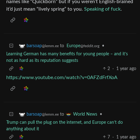
names like “Quickborn” but if you weren’t English-brained
it’d just mean “lively spring” to you.
Speaking of fuck
.
to
Europe
•
barsoap
@feddit.org
@lemm.ee
Learning German has many benefits for young people – and it’s
not as hard as its reputation suggests
2
·
1 year ago
https://www.youtube.com/watch?v=0AFZdFrfXoA
to
•
barsoap
World News
@lemm.ee
Trump can pull the plug on the internet, and Europe can’t do
anything about it
7
·
1 year ago