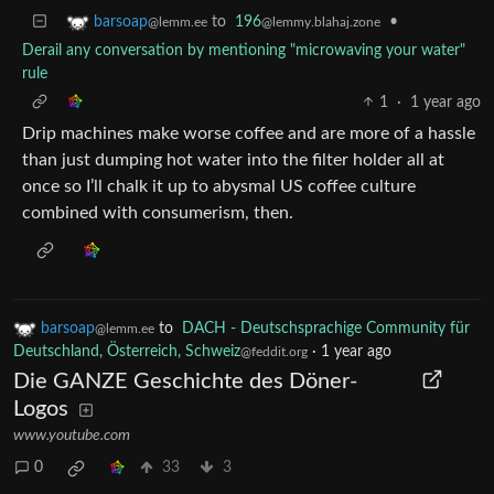
to
196
•
barsoap
@lemmy.blahaj.zone
@lemm.ee
Derail any conversation by mentioning "microwaving your water"
rule
1
·
1 year ago
Drip machines make worse coffee and are more of a hassle
than just dumping hot water into the filter holder all at
once so I’ll chalk it up to abysmal US coffee culture
combined with consumerism, then.
barsoap
to
DACH - Deutschsprachige Community für
@lemm.ee
Deutschland, Österreich, Schweiz
·
1 year ago
@feddit.org
Die GANZE Geschichte des Döner-
Logos
www.youtube.com
0
33
3