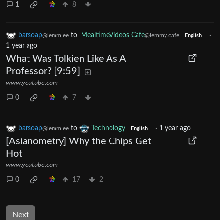
1
8
barsoap
to
MealtimeVideos Cafe
·
@lemm.ee
@lemmy.cafe
English
1 year ago
What Was Tolkien Like As A
Professor? [9:59]
www.youtube.com
0
7
barsoap
to
Technology
·
1 year ago
@lemm.ee
English
[Asianometry] Why the Chips Get
Hot
www.youtube.com
0
17
2
Next