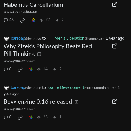
Habemus Cancellarium
www.tagesschau.de
46
77
2
barsoap
to
Men's Liberation
·
1 year ago
@lemm.ee
@lemmy.ca
Why Zizek’s Philosophy Beats Red
Pill Thinking
www.youtube.com
0
14
2
barsoap
to
Game Development
·
1
@lemm.ee
@programming.dev
year ago
Bevy engine 0.16 released
www.youtube.com
0
23
1