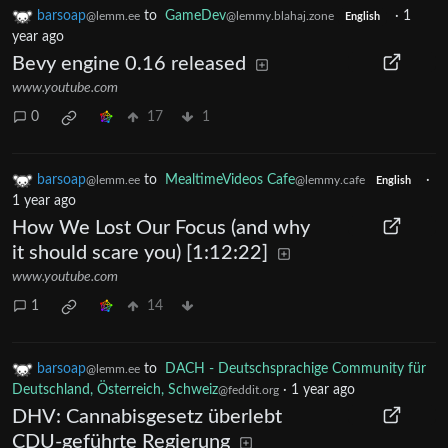
barsoap
to
GameDev
·
1
@lemm.ee
@lemmy.blahaj.zone
English
year ago
Bevy engine 0.16 released
www.youtube.com
0
17
1
barsoap
to
MealtimeVideos Cafe
·
@lemm.ee
@lemmy.cafe
English
1 year ago
How We Lost Our Focus (and why
it should scare you) [1:12:22]
www.youtube.com
1
14
barsoap
to
DACH - Deutschsprachige Community für
@lemm.ee
Deutschland, Österreich, Schweiz
·
1 year ago
@feddit.org
DHV: Cannabisgesetz überlebt
CDU-geführte Regierung