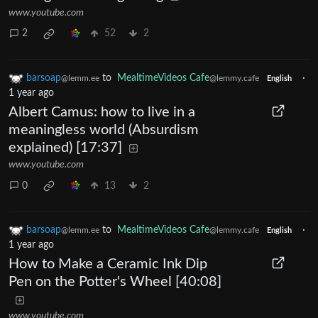
www.youtube.com
2
52
2
barsoap
to
MealtimeVideos Cafe
·
@lemm.ee
@lemmy.cafe
English
1 year ago
Albert Camus: how to live in a
meaningless world (Absurdism
explained) [17:37]
www.youtube.com
0
13
2
barsoap
to
MealtimeVideos Cafe
·
@lemm.ee
@lemmy.cafe
English
1 year ago
How to Make a Ceramic Ink Dip
Pen on the Potter's Wheel [40:08]
www.youtube.com