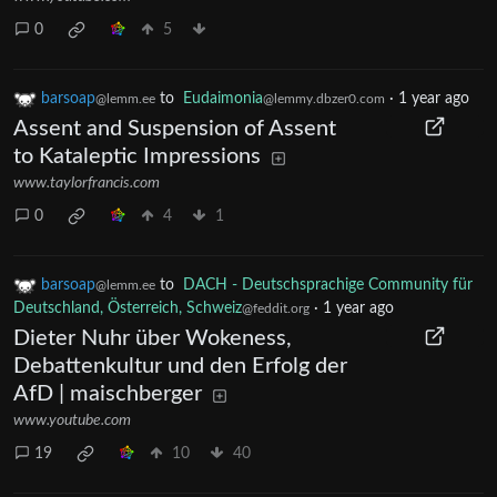
0
5
barsoap
to
Eudaimonia
·
1 year ago
@lemm.ee
@lemmy.dbzer0.com
Assent and Suspension of Assent
to Kataleptic Impressions
www.taylorfrancis.com
0
4
1
barsoap
to
DACH - Deutschsprachige Community für
@lemm.ee
Deutschland, Österreich, Schweiz
·
1 year ago
@feddit.org
Dieter Nuhr über Wokeness,
Debattenkultur und den Erfolg der
AfD | maischberger
www.youtube.com
19
10
40