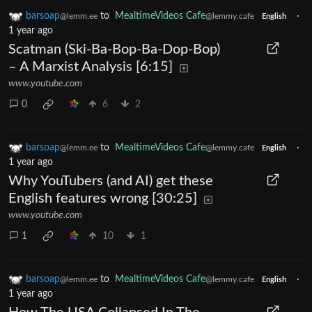
barsoap
to
MealtimeVideos Cafe
·
@lemm.ee
@lemmy.cafe
English
1 year ago
Scatman (Ski-Ba-Bop-Ba-Dop-Bop)
– A Marxist Analysis [6:15]
www.youtube.com
0
6
2
barsoap
to
MealtimeVideos Cafe
·
@lemm.ee
@lemmy.cafe
English
1 year ago
Why YouTubers (and AI) get these
English features wrong [30:25]
www.youtube.com
1
10
1
barsoap
to
MealtimeVideos Cafe
·
@lemm.ee
@lemmy.cafe
English
1 year ago