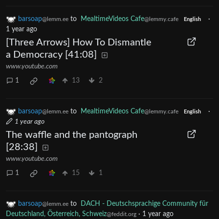
barsoap
to
MealtimeVideos Cafe
·
@lemm.ee
@lemmy.cafe
English
1 year ago
[Three Arrows] How To Dismantle
a Democracy [41:08]
www.youtube.com
1
13
2
barsoap
to
MealtimeVideos Cafe
·
@lemm.ee
@lemmy.cafe
English
1 year ago
The waffle and the pantograph
[28:38]
www.youtube.com
1
15
1
barsoap
to
DACH - Deutschsprachige Community für
@lemm.ee
Deutschland, Österreich, Schweiz
·
1 year ago
@feddit.org