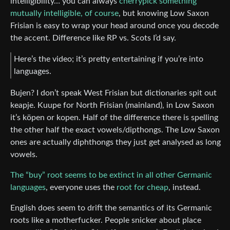
intelligibility… you can always
cherrypick something
mutually intelligible, of course
, but knowing Low Saxon
Frisian is easy to wrap your head around once you decode
the accent. Difference like RP vs. Scots I’d say.
Here’s the video; it’s pretty entertaining if you’re into
languages.
Bujen? I don’t speak West Frisian but dictionaries spit out
keapje. Kuupe for North Frisian (mainland), in Low Saxon
it’s kö­pen or kopen. Half of the difference there is spelling
the other half the exact vowels/dipthongs. The Low Saxon
ones are actually diphthongs they just get analysed as long
vowels.
The “buy” root seems to be extinct in all other Germanic
languages
, everyone uses the
root for cheap
, instead.
English does seem to drift the semantics of its Germanic
roots like a motherfucker. People snicker about place