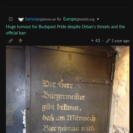
to
Europe
•
barsoap
@feddit.org
@lemm.ee
Huge turnout for Budapest Pride despite Orban's threats and the
official ban
43
·
1 year ago