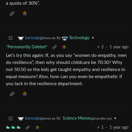
a quota of 30%”.
to
•
barsoap
Technology
@lemm.ee
*Permanently Deleted*
2
·
1 year ago
Let’s try this again: If, as you say “women do empathy, men
do resilience”, then why should childcare be 70:30? Why
not 50:50 so the kids get taught empathy and resilience in
equal measure? Also, how can you even be empathetic if
you lack in the resilience department.
to
Science Memes
•
barsoap
@mander.xyz
@lemm.ee
🐇 🐇 🐇
1
·
1 year ago