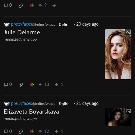
0
9
prettyfaces
·
20 days ago
@fedinsfw.app
English
Julie Delarme
media.fedinsfw.app
0
13
1
prettyfaces
·
21 days ago
@fedinsfw.app
English
Elizaveta Boyarskaya
media.fedinsfw.app
0
12
1