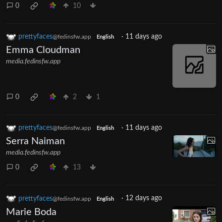
0
10
prettyfaces
·
11 days ago
@fedinsfw.app
English
Emma Cloudman
media.fedinsfw.app
0
2
1
prettyfaces
·
11 days ago
@fedinsfw.app
English
Serra Naiman
media.fedinsfw.app
0
13
prettyfaces
·
12 days ago
@fedinsfw.app
English
Marie Boda