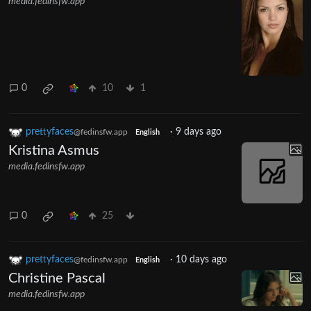
media.fedinsfw.app
0
10
1
prettyfaces
·
9 days ago
@fedinsfw.app
English
Kristina Asmus
media.fedinsfw.app
0
25
prettyfaces
·
10 days ago
@fedinsfw.app
English
Christine Pascal
media.fedinsfw.app