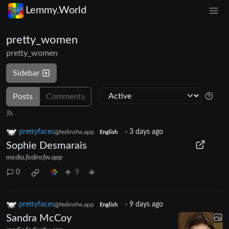
Lemmy.World
pretty_women
pretty_women
Sidebar
Posts
Comments
prettyfaces
·
3 days ago
@fedinsfw.app
English
Sophie Desmarais
media.fedinsfw.app
0
9
prettyfaces
·
9 days ago
@fedinsfw.app
English
Sandra McCoy