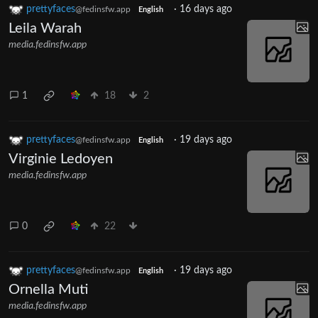
prettyfaces
·
16 days ago
@fedinsfw.app
English
Leila Warah
media.fedinsfw.app
1
18
2
prettyfaces
·
19 days ago
@fedinsfw.app
English
Virginie Ledoyen
media.fedinsfw.app
0
22
prettyfaces
·
19 days ago
@fedinsfw.app
English
Ornella Muti
media.fedinsfw.app