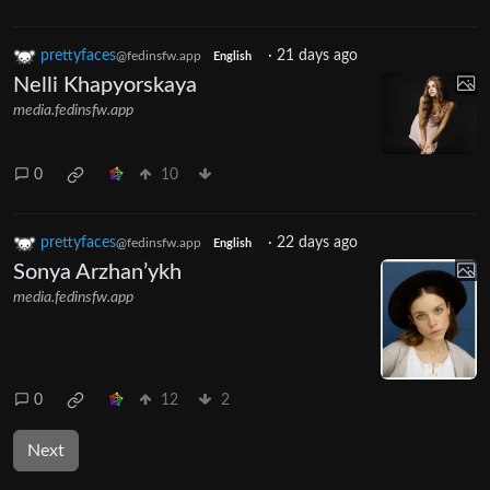
prettyfaces
·
21 days ago
@fedinsfw.app
English
Nelli Khapyorskaya
media.fedinsfw.app
0
10
prettyfaces
·
22 days ago
@fedinsfw.app
English
Sonya Arzhan’ykh
media.fedinsfw.app
0
12
2
Next