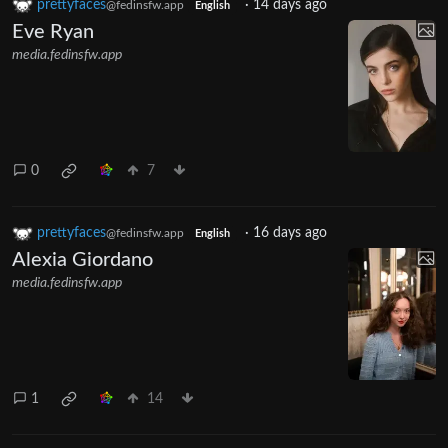
prettyfaces
·
14 days ago
@fedinsfw.app
English
Eve Ryan
media.fedinsfw.app
0
7
prettyfaces
·
16 days ago
@fedinsfw.app
English
Alexia Giordano
media.fedinsfw.app
1
14