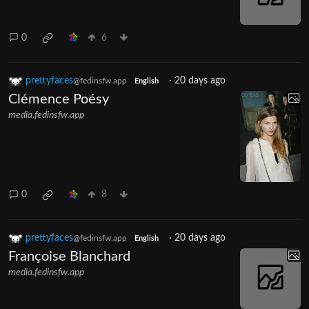
0
6
prettyfaces
·
20 days ago
@fedinsfw.app
English
Clémence Poésy
media.fedinsfw.app
0
8
prettyfaces
·
20 days ago
@fedinsfw.app
English
Françoise Blanchard
media.fedinsfw.app