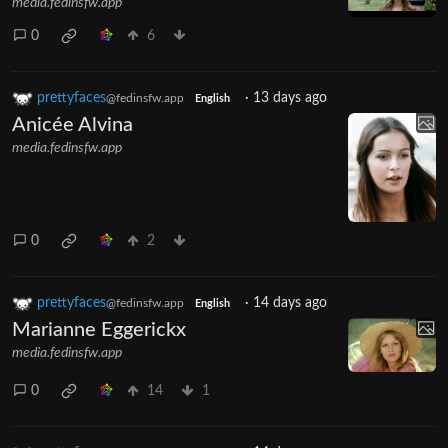
media.fedinsfw.app
0
6
prettyfaces
·
13 days ago
@fedinsfw.app
English
Anicée Alvina
media.fedinsfw.app
0
2
prettyfaces
·
14 days ago
@fedinsfw.app
English
Marianne Eggerickx
media.fedinsfw.app
0
14
1