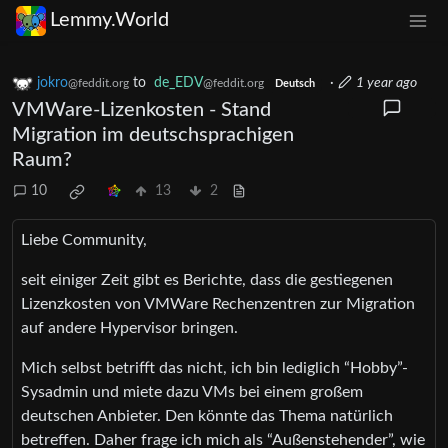
Lemmy.World
jokro
to
de_EDV
·
1 year ago
@feddit.org
@feddit.org
Deutsch
VMWare-Lizenkosten - Stand
Migration im deutschsprachigen
Raum?
10
13
2
Liebe Community,
seit einiger Zeit gibt es Berichte, dass die gestiegenen
Lizenzkosten von VMWare Rechenzentren zur Migration
auf andere Hypervisor bringen.
Mich selbst betrifft das nicht, ich bin lediglich “Hobby”-
Sysadmin und miete dazu VMs bei einem großem
deutschen Anbieter. Den könnte das Thema natürlich
betreffen. Daher frage ich mich als “Außenstehender”, wie