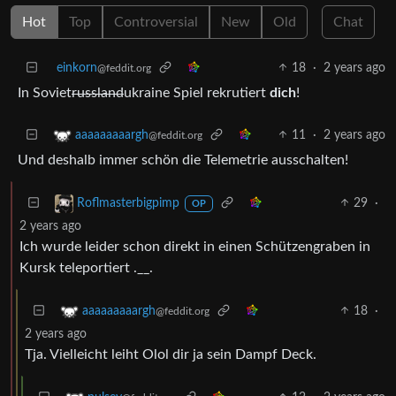
Hot
Top
Controversial
New
Old
Chat
einkorn
18
·
2 years ago
@feddit.org
In Soviet
russland
ukraine Spiel rekrutiert
dich
!
11
·
2 years ago
aaaaaaaaargh
@feddit.org
Und deshalb immer schön die Telemetrie ausschalten!
29
·
Roflmasterbigpimp
OP
2 years ago
Ich wurde leider schon direkt in einen Schützengraben in
Kursk teleportiert .__.
18
·
aaaaaaaaargh
@feddit.org
2 years ago
Tja. Vielleicht leiht Olol dir ja sein Dampf Deck.