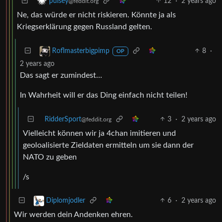
12
·
2 years ago
pulsey
@feddit.org
Ne, das würde er nicht riskieren. Könnte ja als
Kriegserklärung gegen Russland gelten.
8
·
Roflmasterbigpimp
OP
2 years ago
Das sagt er zumindest…
In Wahrheit will er das Ding einfach nicht teilen!
RidderSport
3
·
2 years ago
@feddit.org
Vielleicht können wir ja 4chan imitieren und
geoloalisierte Zieldaten ermitteln um sie dann der
NATO zu geben
/s
6
·
2 years ago
Diplomjodler
Wir werden dein Andenken ehren.