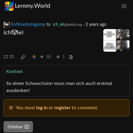
Lemmy.World
Roflmasterbigpimp
to
ich_iel
·
2 years ago
@feddit.org
ich🤡iel
11
58
1
Kontext
So einen Schwachsinn muss man sich auch erstmal
ausdenken!
You must
log in
or
register
to comment.
Sidebar