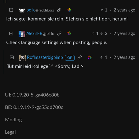
1
·
2 years ago
polle
@feddit.org
Ich sagte, kommen sie rein. Stehen sie nicht dort herum!
1
3
·
2 years ago
AlexisFR
@jlai.lu
Check language settings when posting, people.
1
·
2 years ago
Roflmasterbigpimp
OP
Tut mir leid Kollege^^ <Sorry, Lad.>
UI: 0.19.20-5-ga406e80b
BE: 0.19.19-9-gc55dd700c
Modlog
Legal